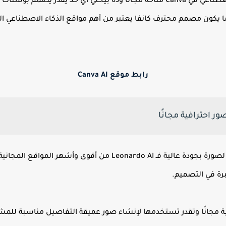
الميزة الأهم إن معظم أدوات الذكاء الاصطناعي في Canva متاحة مجانًا وده بيخلي 
 يكون مصمم محترف كانفا يعتبر من أهم مواقع الذكاء الاصطناعي ا
رابط موقع Canva AI
لو بتدور على موقع محترف يحول النص لصورة بجودة عالية فـ onardo AI
ية مجانًا وتقدر تستخدمها لإنشاء صور عميقة التفاصيل مناسبة للمشار