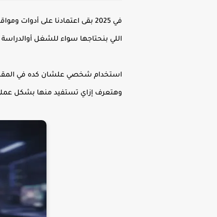
في 2025 بقى اعتمادنا على أدوات ومواقع الذكاء الاصطناعي يومي ومحدش يقدر ينكر إن
اللي بنحتاجها سواء للشغل أوالدراسة 
استخدام شخصي علشان كده في المقا
وهتعرف إزاي تستفيد منها بشكل عملي و