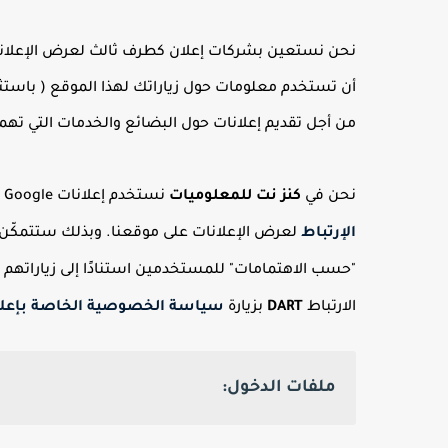
نحن نستعين بشركات إعلان كطرف ثالث لعرض الإعلانات
أن تستخدم معلومات حول زياراتك لهذا الموقع ( باستثناء 
من أجل تقديم إعلانات حول البضائع والخدمات التي ت
نحن في
كنز نت للمعلوميات
نستخدم إعلانات Google بصفتها مورِّدًا مالياً خارجياً ، ولذلك تستخدم شركة جوجل
الإرتباط
لعرض الإعلانات على موقعنا. وبذلك ستتمكّن Google ، باستخدام ملف تعريف الارتبا
"حسب الاهتمامات" للمستخدمين استنادًا إلى زياراتهم 
الارتباط
DART
بزيارة
سياسة الخصوصية الخاصة بإعلانات Google وشبكة 
ملفات الدخول: