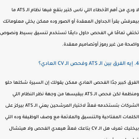
لا ودي من أهم الأخطاء اللي ناس كتير بتقع فيها نظام الـ ATS ما
رفش يقرأ الجداول المعقدة أو الصور وده ممكن يخلي معلوماتك
في تمامًا في الفحص حاول دايمًا تستخدم تنسيق بسيط ونصوص
حة من غير رموز أوتصاميم معقدة.
رق كبير جدًا الفحص العادي ممكن يقولك إن السيرة شكلها حلو
ومنظمة لكن فحص الـ ATS بيقيسها من وجهة نظر النظام اللي
الشركات بتستخدمه فعلاً لاختيار المرشحين يعني الـ ATS بيركز على
لمات المفتاحية والتنسيق والملائمة مع وصف الوظيفة وده اللي
بيخليك تعرف هل الـ CV بتاعك فعلاً هيعدي الفحص ولا هيتشال