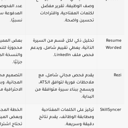
وصف الوظيفة، تقرير مفصّل
عدد الفحوصات،
لكلمات المفتاحية، واقتراحات
المدفوعة سعره
تحسين واضحة.
نسبيًا.
Resume
تحليل ذكي لكل قسم من السيرة
بعض المميزات 
Worded
الذاتية، يعطي تقييم شامل، ويدعم
محجوزة للنسخة
فحص ملف LinkedIn.
والنسخة المجا
جزئيًا.
Rezi
يقدم فحص مجاني شامل، مع
التصميم محدود
ملاحظات فورية لتوافق الـATS،
المجانية، وبعض
ويسمح ببناء سيرة متوافقة من
الاحترافية مدف
البداية.
SkillSyncer
تركيز على الكلمات المفتاحية
الخطة المجانية
ومطابقة الوظائف، يقدم نتائج
وبعض الميزات 
دقيقة وسريعة.
تحتاج اشتراك 