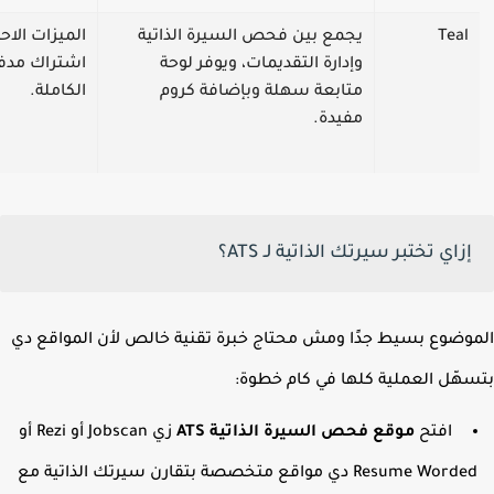
Teal
يجمع بين فحص السيرة الذاتية
الميزات الاحترا
وإدارة التقديمات، ويوفر لوحة
اشتراك مدفوع 
متابعة سهلة وبإضافة كروم
الكاملة.
مفيدة.
إزاي تختبر سيرتك الذاتية لـ ATS؟
وضوع بسيط جدًا ومش محتاج خبرة تقنية خالص لأن المواقع دي
هّل العملية كلها في كام خطوة:
افتح
موقع فحص السيرة الذاتية ATS
زي Jobscan أو Rezi أو
Resume Worded دي مواقع متخصصة بتقارن سيرتك الذاتية مع