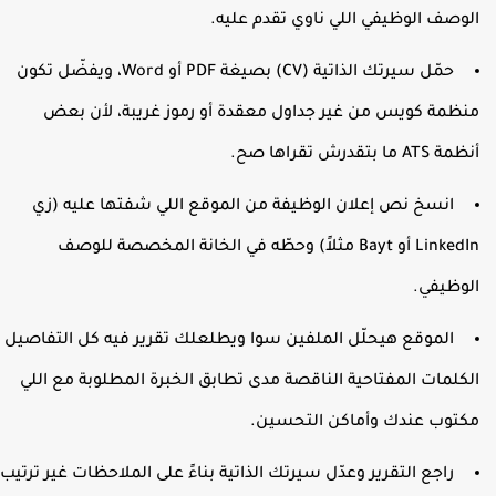
لوصف الوظيفي اللي ناوي تقدم عليه.
حمّل سيرتك الذاتية (CV) بصيغة PDF أو Word، ويفضّل تكون
نظمة كويس من غير جداول معقدة أو رموز غريبة، لأن بعض
ظمة ATS ما بتقدرش تقراها صح.
انسخ نص إعلان الوظيفة من الموقع اللي شفتها عليه (زي
LinkedIn أو Bayt مثلاً) وحطّه في الخانة المخصصة للوصف
لوظيفي.
الموقع هيحلّل الملفين سوا ويطلعلك تقرير فيه كل التفاصيل
لكلمات المفتاحية الناقصة مدى تطابق الخبرة المطلوبة مع اللي
كتوب عندك وأماكن التحسين.
راجع التقرير وعدّل سيرتك الذاتية بناءً على الملاحظات غير ترتيب