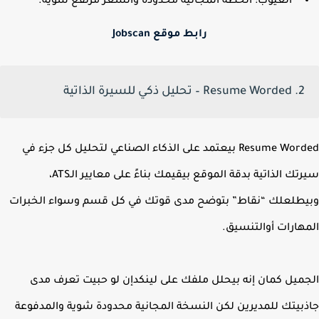
العيوب: الخطة المجانية محدودة والسعر مرتفع شوية.
رابط موقع Jobscan
2. Resume Worded – تحليل ذكي للسيرة الذاتية
Resume Worded بيعتمد على الذكاء الصناعي لتحليل كل جزء في
تك الذاتية بدقة
الموقع بيقيمك بناءً على معايير الـATS،
طلعلك “نقاط” بتوضح مدى قوتك في كل قسم وسواء الخبرات
هارات أوالتنسيق.
ميل كمان إنه بيحلل ملفك على لينكدإن لو حبيت تعرف مدى
بيتك للمديرين
لكن النسخة المجانية محدودة شوية والمدفوعة