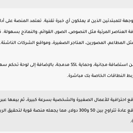
 العناصر المرئية مثل النصوص، الصور، القوائم، والنماذج بسهولة. 
ثل المطاعم، المصورين، المتاجر الصغيرة، ومواقع الشركات الناشئة.
من أهم مميزات موقع ويكس أنه يتضمن استضافة مجانية، وحماية SSL مد
وUpwork. أسعار هذه المواقع عادة تتراوح بين 50 و300 دولار، مما يجع
.