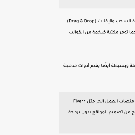
يُعد من أفضل المنصات الموجهة للمبتدئين الذين لا يملكون أي خبرة تقنية. تعتمد المنصة على أداة السحب والإفلات (Drag & Drop)
كما توفر مكتبة ضخمة من القوالب
مجة، بالإضافة إلى لوحة تحكم سهلة وبسيطة أيضًا يقدم أدوات مدمجة
الربح منه يمكنك إنشاء مواقع احترافية للأعمال الصغيرة والشخصية بسرعة كبيرة، ثم بيعها عبر منصات العمل الحر مثل Fiverr
له منصة قوية لتحقيق الربح من تصميم المواقع بدون برمجة