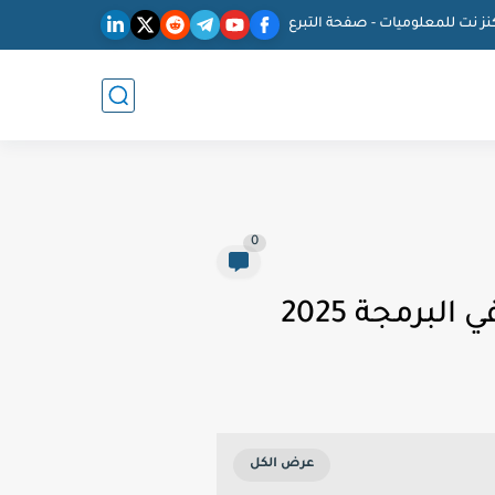
نز نت للمعلوميات - صفحة التبرع
0
برمجة 2025