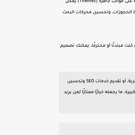
مختلف أنواع المواقع مثل المدونات، مواقع الشركات، المتاجر الإلكترونية، وحتى المنتديات. يعتمد WordPress على قوالب جاهزة (Themes) يمكن
ا مثل الدفع الإلكتروني، إدارة الحجوزات، وتحسين محركات البحث
كنت مبتدئًا أو محترفًا، يمكنك تصميم
الربح منه يمكنك تقديم خدمات تصميم مواقع الشركات والمتاجر الإلكترونية، وبيع باقات دعم شهرية، أو تقديم خدمات SEO وتحسين
شاريع الكبيرة، ما يجعله خيارًا ممتازًا لمن يريد