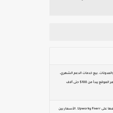
لمدونات. بيع خدمات الدعم الشهري،
تحسين SEO، السرعة. سعر الموقع يبدأ من 100$ حتى آلاف
إنشاء مواقع بسيطة وبيعها على Fiverr وUpwork. الأسعار بين