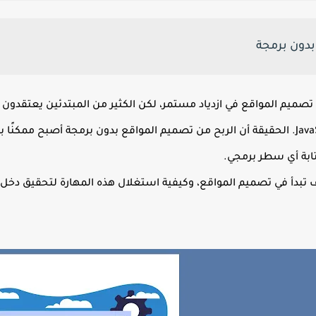
بدون برمجة
تصميم المواقع في ازدياد مستمر، لكن الكثير من المبتدئين يعتقدون
لغات البرمجة مثل HTML وCSS وJavaScript. الحقيقة أن الربح من تصميم المواقع بدون برمجة 
ابة أي سطر برمجي.
بدأ في تصميم المواقع، وكيفية استغلال هذه المهارة لتحقيق دخل ث