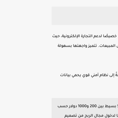
 خصيصًا لدعم التجارة الإلكترونية، حيث
 المبيعات. تتميز واجهتها بسهولة
ل الاجتماعي، أمازون، وeBay لزيادة المبيعات، إضافةً إلى نظام أمني قوي يحمي بيانات
الربح منه: يمكنك العمل كمصمم متاجر إلكترونية مستقل، حيث يتراوح سعر إنشاء متجر Shopify بسيط بين 200 و1000 دولار حسب
لى التجارة الإلكترونية، يُعتبر Shopify خيارًا استراتيجيًا لدخول مجال الربح من تصميم