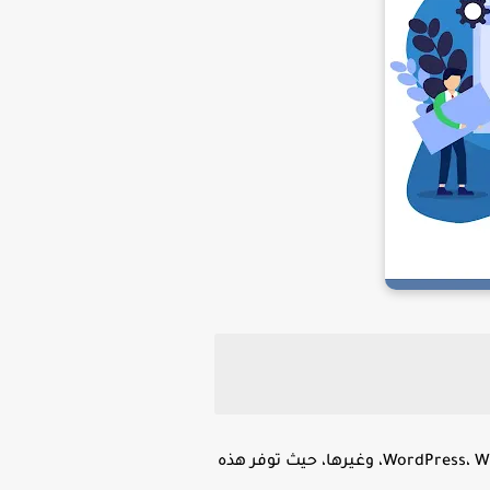
تصميم المواقع بدون برمجة هو عملية إنشاء موقع إلكتروني باستخدام أدوات جاهزة مثل منصات WordPress، Wix، Shopify، وغيرها، حيث توفر هذه