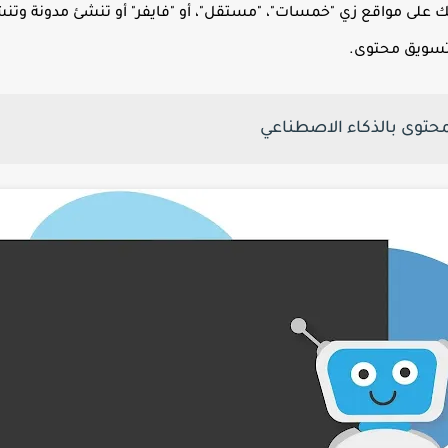
الاتك على مواقع زي "خمسات"، "مستقل"، أو "فايفر" أو تنشئ مدونة وت
سويق محتوى.
محتوى بالذكاء الاصطناعي