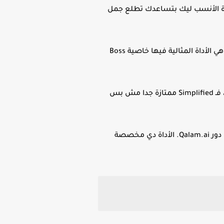
إعلانات، صفحات الهبوط، أو السوشيال ميديا، Copy.ai هي الأداة الأنسب ليك بتساعدك تطلع جمل
لو بتكتب محتوى متنوع وطويل زي المقالات المتخصصة أو الكتب الإلكترونية Jasper.ai هي الأداة المثالية فيها خاصية Boss
لو بتدور على أداة تدعم اللغة العربية بشكل جيد وكمان تساعدك في تنسيق المحتوى، فـ Simplified ممتازة جدا مش بس
بعد ما تخلص كتابة المحتوى باستخدام أي أداة لازم تراجع وتحسن الأسلوب وهنا ييجي دور Qalam.ai. الأداة دي مخصصة