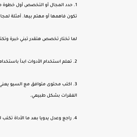
1. حدد المجال أو التخصص أول خطوة 
تكون فاهمها أو مهتم بيها. أمثلة لمجالا
لما تختار تخصص هتقدر تبني خبرة وتكت
2. تعلم استخدام الأدوات ابدأ باستخدام أدوات الذكاء الاصطناعي المجانية، واتمرن على كتابة البرومبتات الصح.
3. اكتب محتوى متوافق مع السيو يعني 
الفقرات بشكل طبيعي.
4. راجع وعدل يدويا بعد ما الأداة تكتب لك راجع المقال عدل الأخطاء زود المعلومات واكتب بصوتك الخاص علشان يكون مميز.