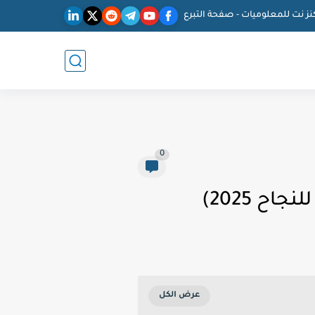
نز نت للمعلوميات - صفحة التبرع
0
ح 2025)