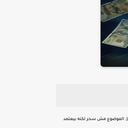
أيوه تقدر فيه ناس فعلاً بتحقق آلاف الدولارات شهريا من كتابة محتوى باستخدام أدوات زي ChatGPT وJasper. الموضوع مش سحر لكنه بيعتمد