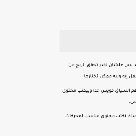
ود بس علشان تقدر تحقق الربح من
مل إيه وليه ممكن تختارها
أقوى أدوات الذكاء الاصطناعي اللي ممكن تستخدمها حاليا ChatGPT بيفهم السياق كويس جدا وبيكتب محتوى
وص.
Writeso أداة ممتازة ليك هي بتساعدك تكتب محتوى مناسب لمحركات