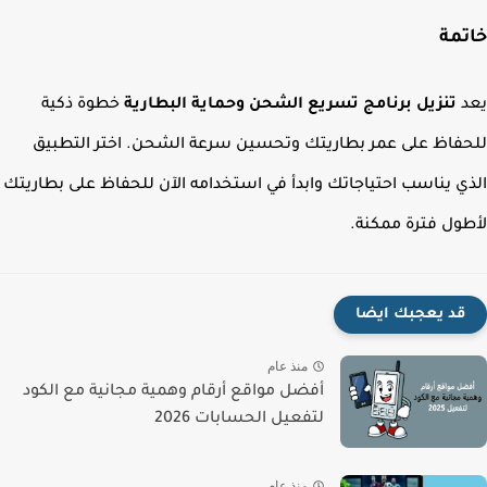
مة
د
تنزيل برنامج تسريع الشحن وحماية البطارية
خطوة ذكية
فاظ على عمر بطاريتك وتحسين سرعة الشحن. اختر التطبيق
ي يناسب احتياجاتك وابدأ في استخدامه الآن للحفاظ على بطاريتك
ول فترة ممكنة.
قد يعجبك ايضا
منذ عام
أفضل مواقع أرقام وهمية مجانية مع الكود
لتفعيل الحسابات 2026
منذ عام