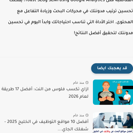
المناسبة مثل Google Analytics وSEMrush وYoast SEO، يمكنك
ين ترتيب مدونتك في محركات البحث وزيادة التفاعل مع
حتوى. اختر الأداة التي تناسب احتياجاتك وابدأ اليوم في تحسين
نتك لتحقيق أفضل النتائج!
قد يعجبك ايضا
منذ عام
ازاي تكسب فلوس من النت: أفضل 17 طريقة
لعام 2026
منذ عام
أفضل 10 مواقع التوظيف في الخليج 2025 -
شغلك الجاي...