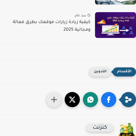
منذ عام
كيفية زيادة زيارات موقعك بطرق فعالة
ومجانية 2025
التدوين
كنزنت