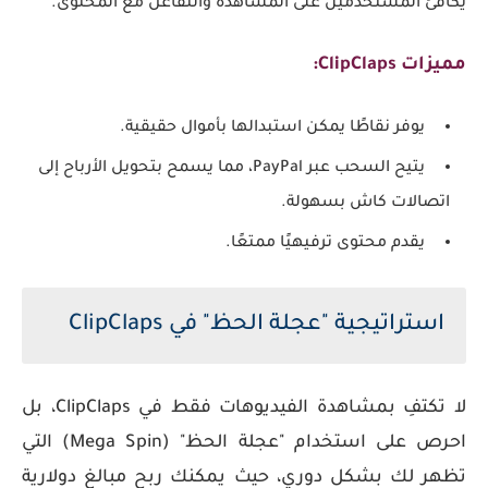
يكافئ المستخدمين على المشاهدة والتفاعل مع المحتوى.
مميزات ClipClaps:
يوفر نقاطًا يمكن استبدالها بأموال حقيقية.
يتيح السحب عبر PayPal، مما يسمح بتحويل الأرباح إلى
اتصالات كاش بسهولة.
يقدم محتوى ترفيهيًا ممتعًا.
استراتيجية "عجلة الحظ" في ClipClaps
لا تكتفِ بمشاهدة الفيديوهات فقط في
ClipClaps
، بل
احرص على استخدام "عجلة الحظ" (Mega Spin) التي
تظهر لك بشكل دوري، حيث يمكنك ربح مبالغ دولارية